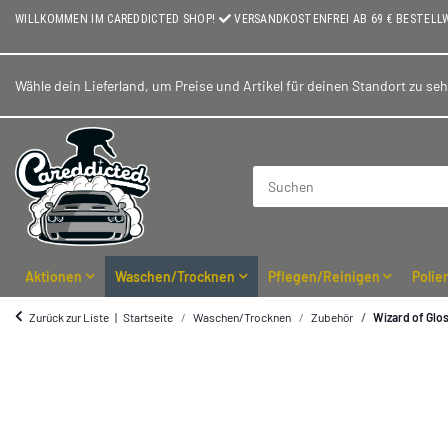
WILLKOMMEN IM CAREDDICTED SHOP!
VERSANDKOSTENFREI AB 69 € BESTELL
Wähle dein Lieferland, um Preise und Artikel für deinen Standort zu se
Aktionen
Waschen/Trocknen
Pflegen/Reinigen
Polie
Zurück zur Liste
Startseite
Waschen/Trocknen
Zubehör
Wizard of Glos