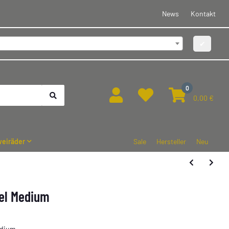
News
Kontakt
✔
0
0,00 €
eiräder
Sale
Hersteller
Neu
sel Medium
edium