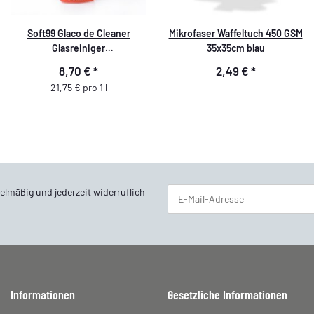
Soft99 Glaco de Cleaner
Mikrofaser Waffeltuch 450 GSM
Glasreiniger
35x35cm blau
Scheibenreinigungsmittel mit
8,70 €
*
2,49 €
*
Abperleffekt, 400 ml
21,75 € pro 1 l
elmäßig und jederzeit widerruflich
Newsletter Abonnieren
Informationen
Gesetzliche Informationen