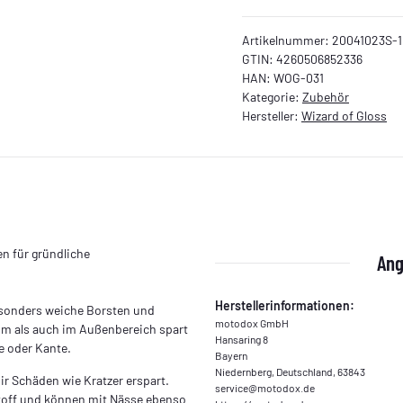
Artikelnummer:
20041023S-1
GTIN:
4260506852336
HAN:
WOG-031
Kategorie:
Zubehör
Hersteller:
Wizard of Gloss
n für gründliche
Ang
Herstellerinformationen:
esonders weiche Borsten und
motodox GmbH
aum als auch im Außenbereich spart
Hansaring 8
ke oder Kante.
Bayern
Niedernberg, Deutschland, 63843
r Schäden wie Kratzer erspart.
service@motodox.de
toff und können mit Nässe ebenso