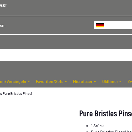
WERT
Deutschland
hen.
ren/Versiegeln
Favoriten/Sets
Microfaser
Oldtimer
Zw
s Pure Bristles Pinsel
Pure Bristles Pin
1 Stück
Pure Bristles Pinsel M