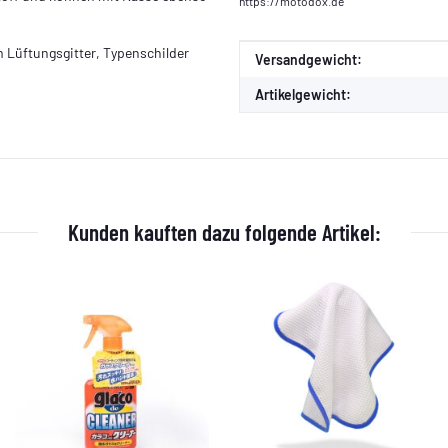
https://motodox.de
m Lüftungsgitter, Typenschilder
Produkteigenschaft
Wert
Versandgewicht:
Artikelgewicht:
Kunden kauften dazu folgende Artikel: