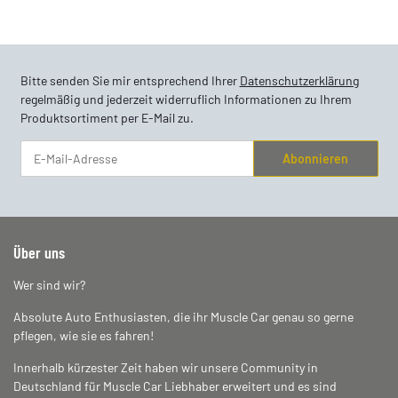
Bitte senden Sie mir entsprechend Ihrer
Datenschutzerklärung
regelmäßig und jederzeit widerruflich Informationen zu Ihrem
Produktsortiment per E-Mail zu.
Abonnieren
Newsletter Abonnieren
Über uns
Wer sind wir?
Absolute Auto Enthusiasten, die ihr Muscle Car genau so gerne
pflegen, wie sie es fahren!
Innerhalb kürzester Zeit haben wir unsere Community in
Deutschland für Muscle Car Liebhaber erweitert und es sind