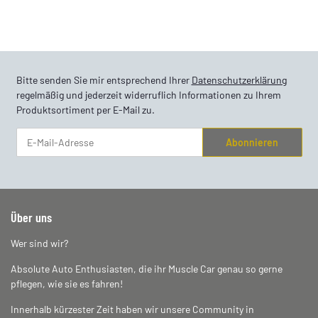
Bitte senden Sie mir entsprechend Ihrer
Datenschutzerklärung
regelmäßig und jederzeit widerruflich Informationen zu Ihrem
Produktsortiment per E-Mail zu.
Abonnieren
Newsletter Abonnieren
Über uns
Wer sind wir?
Absolute Auto Enthusiasten, die ihr Muscle Car genau so gerne
pflegen, wie sie es fahren!
Innerhalb kürzester Zeit haben wir unsere Community in