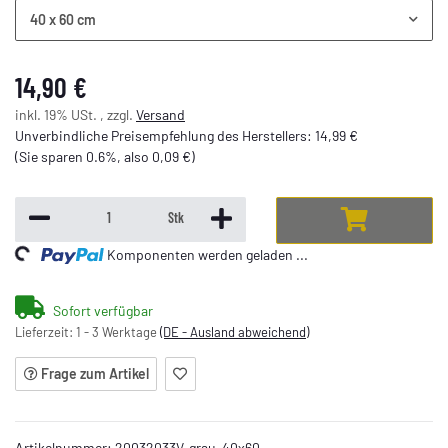
40 x 60 cm
14,90 €
inkl. 19% USt. , zzgl.
Versand
Unverbindliche Preisempfehlung des Herstellers
:
14,99 €
(Sie sparen
0.6%
, also
0,09 €
)
ding...
Stk
Komponenten werden geladen ...
Sofort verfügbar
Lieferzeit:
1 - 3 Werktage
(DE - Ausland abweichend)
Frage zum Artikel
Artikelnummer:
20032033V-grau-40x60