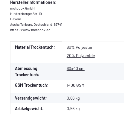
Herstellerinformationen:
motodox GmbH
Niedernberger Str. 10
Bayern
Aschaffenburg, Deutschland, 63741
https://www.motodox.de
Produkteigenschaft
Wert
Material Trockentuch:
80% Polyester
20% Polyamide
Abmessung
60x40 cm
Trockentuch:
GSM Trockentuch:
1400 GSM
Versandgewicht:
0,66 kg
Artikelgewicht:
0,56
kg