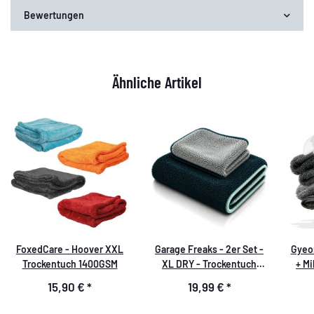
Bewertungen
Ähnliche Artikel
FoxedCare - Hoover XXL
Garage Freaks - 2er Set -
Gyeo
Trockentuch 1400GSM
XL DRY - Trockentuch
+ M
50x80cm & 40x40cm, 1200
40x4
15,90 €
*
19,99 €
*
GSM