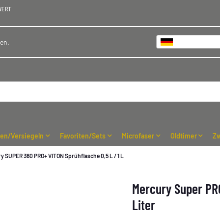
WERT
Deutschland
hen.
ren/Versiegeln
Favoriten/Sets
Microfaser
Oldtimer
Zw
y SUPER 360 PRO+ VITON Sprühflasche 0,5 L / 1 L
Mercury Super PRO
Liter