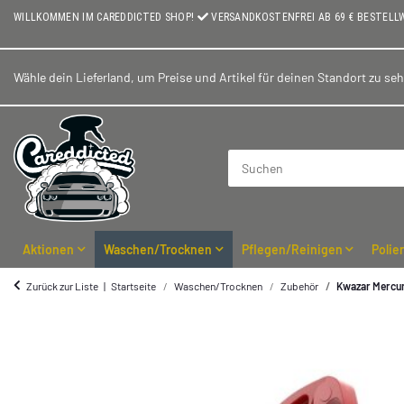
WILLKOMMEN IM CAREDDICTED SHOP!
VERSANDKOSTENFREI AB 69 € BESTELL
Wähle dein Lieferland, um Preise und Artikel für deinen Standort zu se
Aktionen
Waschen/Trocknen
Pflegen/Reinigen
Polie
Zurück zur Liste
Startseite
Waschen/Trocknen
Zubehör
Kwazar Mercur