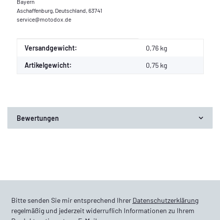
Bayern
Aschaffenburg, Deutschland, 63741
service@motodox.de
Produkteigenschaft
Wert
Versandgewicht:
0,76 kg
Artikelgewicht:
0,75
kg
Bewertungen
Bitte senden Sie mir entsprechend Ihrer
Datenschutzerklärung
regelmäßig und jederzeit widerruflich Informationen zu Ihrem