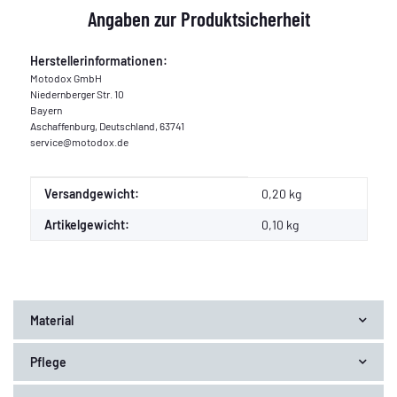
Angaben zur Produktsicherheit
Herstellerinformationen:
Motodox GmbH
Niedernberger Str. 10
Bayern
Aschaffenburg, Deutschland, 63741
service@motodox.de
Produkteigenschaft
Wert
Versandgewicht:
0,20 kg
Artikelgewicht:
0,10
kg
Material
Pflege