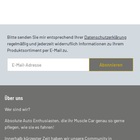
Bitte senden Sie mir entsprechend Ihrer
Datenschutzerklärung
regelmäßig und jederzeit widerruflich Informationen zu Ihrem
Produktsortiment per E-Mail zu.
Abonnieren
Newsletter Abonnieren
Über uns
Wer sind wir?
Absolute Auto Enthusiasten, die ihr Muscle Car genau so gerne
pflegen, wie sie es fahren!
Innerhalb kürzester Zeit haben wir unsere Community in