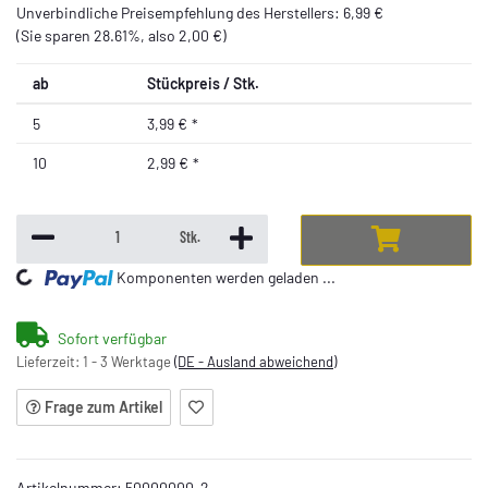
Unverbindliche Preisempfehlung des Herstellers
:
6,99 €
(Sie sparen
28.61%
, also
2,00 €
)
ab
Stückpreis / Stk.
5
3,99 €
*
10
2,99 €
*
Stk.
ng...
Komponenten werden geladen ...
Sofort verfügbar
Lieferzeit:
1 - 3 Werktage
(DE - Ausland abweichend)
Frage zum Artikel
Artikelnummer:
50000000-2