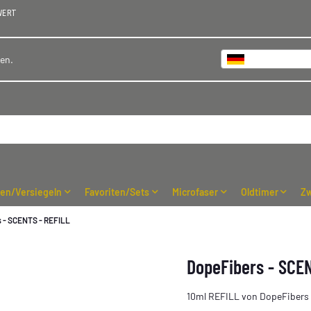
WERT
Deutschland
hen.
ren/Versiegeln
Favoriten/Sets
Microfaser
Oldtimer
Zw
 - SCENTS - REFILL
DopeFibers - SCE
10ml REFILL von DopeFibers e