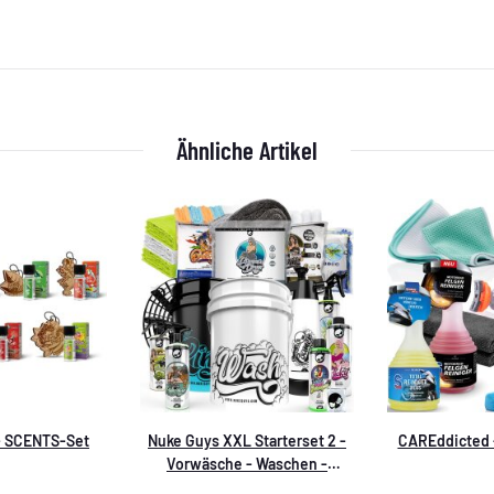
Ähnliche Artikel
- SCENTS-Set
Nuke Guys XXL Starterset 2 -
CAREddicted -
Vorwäsche - Waschen -
Trocknen - Innenreinigung -