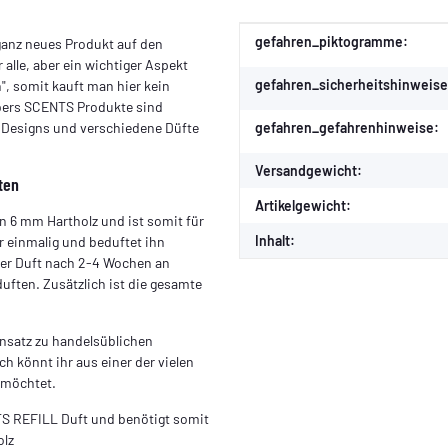
Produkteigenschaft
Wert
gefahren_piktogramme:
ganz neues Produkt auf den
lle, aber ein wichtiger Aspekt
gefahren_sicherheitshinweise
, somit kauft man hier kein
ibers SCENTS Produkte sind
gefahren_gefahrenhinweise:
n Designs und verschiedene Düfte
Versandgewicht:
ten
Artikelgewicht:
 6 mm Hartholz und ist somit für
Inhalt:
 einmalig und beduftet ihn
der Duft nach 2-4 Wochen an
ften. Zusätzlich ist die gesamte
ensatz zu handelsüblichen
h könnt ihr aus einer der vielen
 möchtet.
TS REFILL Duft und benötigt somit
olz