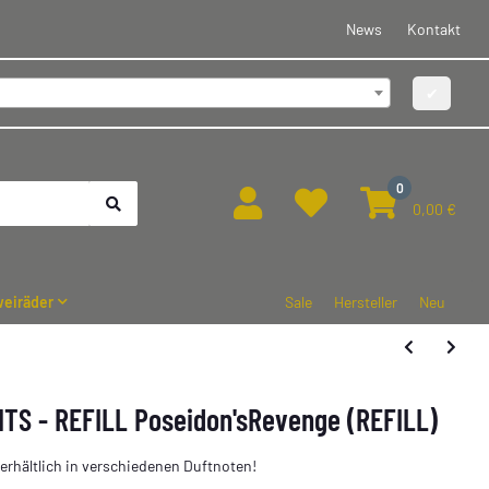
News
Kontakt
✔
0
0,00 €
eiräder
Sale
Hersteller
Neu
NTS - REFILL Poseidon'sRevenge (REFILL)
rhältlich in verschiedenen Duftnoten!