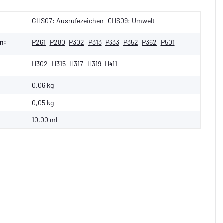
GHS07: Ausrufezeichen
GHS09: Umwelt
n:
P261
P280
P302
P313
P333
P352
P362
P501
H302
H315
H317
H319
H411
0,06 kg
0,05
kg
10,00 ml