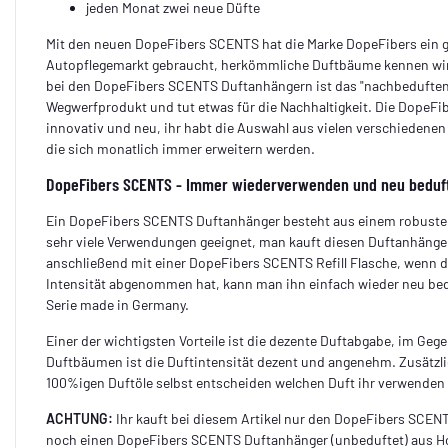
jeden Monat zwei neue Düfte
Mit den neuen DopeFibers SCENTS hat die Marke DopeFibers ein 
Autopflegemarkt gebraucht, herkömmliche Duftbäume kennen wir a
bei den DopeFibers SCENTS Duftanhängern ist das "nachbeduften"
Wegwerfprodukt und tut etwas für die Nachhaltigkeit. Die DopeF
innovativ und neu, ihr habt die Auswahl aus vielen verschiedene
die sich monatlich immer erweitern werden.
DopeFibers SCENTS - Immer wiederverwenden und neu beduf
Ein DopeFibers SCENTS Duftanhänger besteht aus einem robusten
sehr viele Verwendungen geeignet, man kauft diesen Duftanhänger
anschließend mit einer DopeFibers SCENTS Refill Flasche, wenn 
Intensität abgenommen hat, kann man ihn einfach wieder neu bedu
Serie made in Germany.
Einer der wichtigsten Vorteile ist die dezente Duftabgabe, im Geg
Duftbäumen ist die Duftintensität dezent und angenehm. Zusätzlic
100%igen Duftöle selbst entscheiden welchen Duft ihr verwenden
ACHTUNG:
Ihr kauft bei diesem Artikel nur den DopeFibers SCEN
noch einen DopeFibers SCENTS Duftanhänger (unbeduftet) aus H