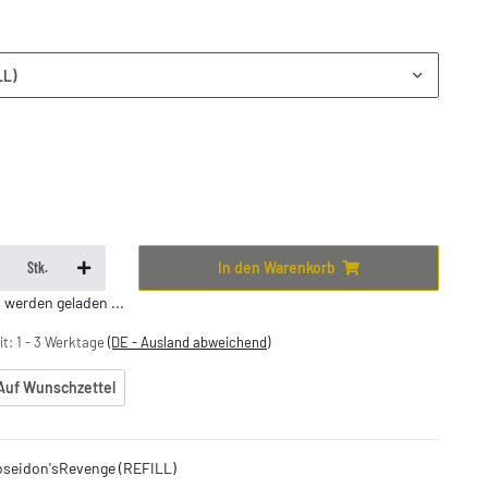
LL)
In den Warenkorb
Stk.
erden geladen ...
it:
1 - 3 Werktage
(DE - Ausland abweichend)
Auf Wunschzettel
seidon'sRevenge (REFILL)