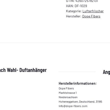
GTIN:
4260725782131
HAN:
DF-1029
Kategorie:
Lufterfrischer
Hersteller:
Dope Fibers
ach Wahl- Duftanhänger
Ang
Herstellerinformationen:
Dope Fibers
Marktstrasse 1
Niedersachsen
Hoheneggelsen, Deutschland, 31185
Info@dope-fibers.com