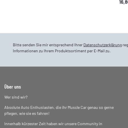
16,
Bitte senden Sie mir entsprechend Ihrer
Datenschutzerklärung
reg
Informationen zu Ihrem Produktsortiment per E-Mail zu.
Über uns
Wer sind wir?
Absolute Auto Enthusiasten, die ihr Muscle Car genau so gerne
pflegen, wie sie es fahren!
Innerhalb kürzester Zeit haben wir unsere Community in