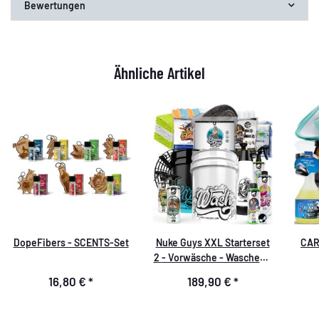
Bewertungen
Ähnliche Artikel
DopeFibers - SCENTS-Set
Nuke Guys XXL Starterset
CAR
2 - Vorwäsche - Waschen -
Trocknen - Innenreinigung
16,80 €
*
189,90 €
*
- Glasreinigung