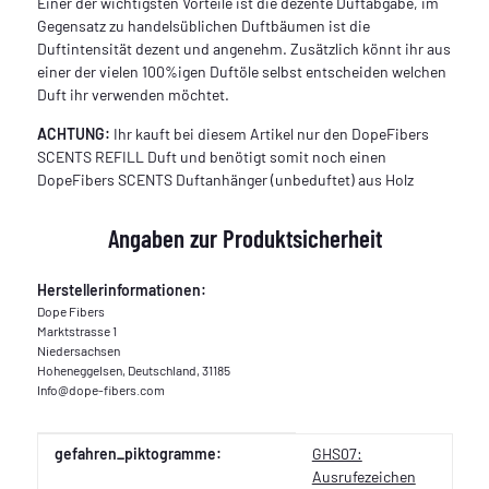
Einer der wichtigsten Vorteile ist die dezente Duftabgabe, im
Gegensatz zu handelsüblichen Duftbäumen ist die
Duftintensität dezent und angenehm. Zusätzlich könnt ihr aus
einer der vielen 100%igen Duftöle selbst entscheiden welchen
Duft ihr verwenden möchtet.
ACHTUNG:
Ihr kauft bei diesem Artikel nur den DopeFibers
SCENTS REFILL Duft und benötigt somit noch einen
DopeFibers SCENTS Duftanhänger (unbeduftet) aus Holz
Angaben zur Produktsicherheit
Herstellerinformationen:
Dope Fibers
Marktstrasse 1
Niedersachsen
Hoheneggelsen, Deutschland, 31185
Info@dope-fibers.com
Produkteigenschaft
Wert
gefahren_piktogramme:
GHS07:
Ausrufezeichen