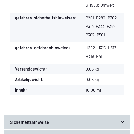
GHS09: Umwelt
gefahren_sicherheitshinweisen:
P261
P280
P302
P313
P333
P352
P362
P501
gefahren_gefahrenhinweise:
H302
H315
H317
H319
H411
Versandgewicht:
0,06 kg
Artikelgewicht:
0,05
kg
Inhalt:
10,00 ml
Sicherheitshinweise