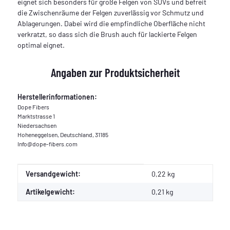
eignet sich besonders für große Felgen von SUVs und befreit
die Zwischenräume der Felgen zuverlässig vor Schmutz und
Ablagerungen. Dabei wird die empfindliche Oberfläche nicht
verkratzt, so dass sich die Brush auch für lackierte Felgen
optimal eignet.
Angaben zur Produktsicherheit
Herstellerinformationen:
Dope Fibers
Marktstrasse 1
Niedersachsen
Hoheneggelsen, Deutschland, 31185
Info@dope-fibers.com
Produkteigenschaft
Wert
Versandgewicht:
0,22 kg
Artikelgewicht:
0,21
kg