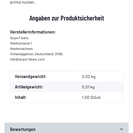
prima nutzen.
Angaben zur Produktsicherheit
Herstellerinformationen:
Dope Fibers
Marktstrasse 1
Niedersachsen
Hoheneggelsen, Deutschland, 31185
Info@dope-fibers.com
Produkteigenschaft
Wert
Versandgewicht:
0,02 kg
Artikelgewicht:
0,01
kg
Inhalt:
1,00 Stück
Bewertungen