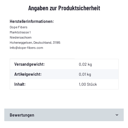
Angaben zur Produktsicherheit
Herstellerinformationen:
Dope Fibers
Marktstrasse 1
Niedersachsen
Hoheneggelsen, Deutschland, 31185
Info@dope-fibers.com
Produkteigenschaft
Wert
Versandgewicht:
0,02 kg
Artikelgewicht:
0,01
kg
Inhalt:
1,00 Stück
Bewertungen