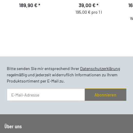
Trocknen - Innenreinigung
189,90 €
*
39,00 €
*
16
- Glasreinigung
195,00 € pro 1 l
W
Bitte senden Sie mir entsprechend Ihrer
Datenschutzerklärung
regelmäßig und jederzeit widerruflich Informationen zu Ihrem
Produktsortiment per E-Mail zu.
Abonnieren
Newsletter Abonnieren
Über uns