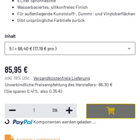
5 Liter Sprühflasche
Wasserbasiertes, silikonfreies Finish
Für außenliegende Kunststoff-, Gummi- und Vinyloberflächen
Gibt ursprüngliche Farbtiefe zurück
Inhalt
5 l
+ 68,40 € (17,19 € pro )
85,95 €
inkl. 19% USt. ,
Versandkostenfreie Lieferung
Unverbindliche Preisempfehlung des Herstellers
:
86,30 €
(Sie sparen
0.41%
, also
0,35 €
)
Stk
Komponenten werden geladen ...
Loading...
Knapper Lagerbestand