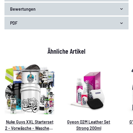
Bewertungen
PDF
Ähnliche Artikel
Nuke Guys XXL Starterset
Gyeon Q2M Leather Set
G
2 - Vorwäsche - Waschen -
Strong 200ml