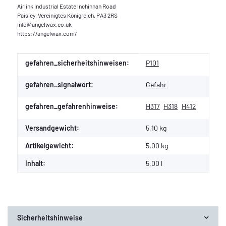
Airlink Industrial Estate Inchinnan Road
Paisley, Vereinigtes Königreich, PA3 2RS
info@angelwax.co.uk
https://angelwax.com/
Produkteigenschaft
Wert
gefahren_sicherheitshinweisen:
P101
gefahren_signalwort:
Gefahr
gefahren_gefahrenhinweise:
H317
H318
H412
Versandgewicht:
5,10 kg
Artikelgewicht:
5,00
kg
Inhalt:
5,00 l
Sicherheitshinweise